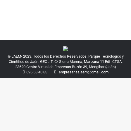
Read more
© JAEM- 2023. Todos los Derechos Reservados. Parque Tecnológico y
Científico de Jaén. GEOLIT. C/ Sierra Morena, Manzana 11 Edf. CTSA.
23620 Centro Virtual de Empresas Buzón 39, Mengíbar (Jaén)
696 58 40 83
empresariasjaem@gmail.com