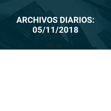
ARCHIVOS DIARIOS:
Estás aquí:
05/11/2018
GALA JAEM 2018
Noticias
05/11/2018
Es un placer para nosotras anunciar un año más la
celebración del nuestro encuentro empresarial que
este año cumple su…