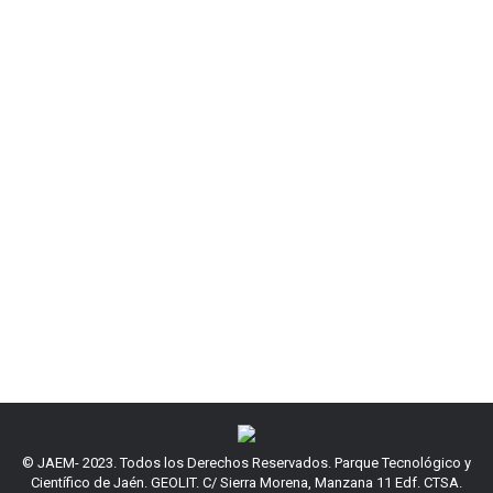
© JAEM- 2023. Todos los Derechos Reservados. Parque Tecnológico y
Científico de Jaén. GEOLIT. C/ Sierra Morena, Manzana 11 Edf. CTSA.