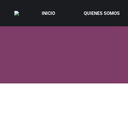
INICIO
QUIENES SOMOS
«Sed in odio et enim venenatis luctus. In egestas 
nulla id, ultrices augue. Maecenas sit amet tincidu