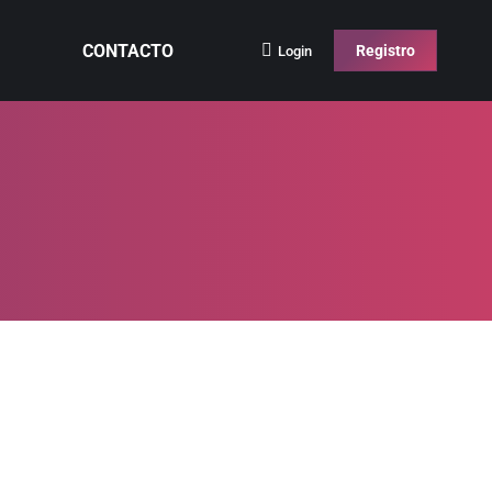
CONTACTO
Registro
Login
ifend urna. Pellentesque a enim elementum, tempor