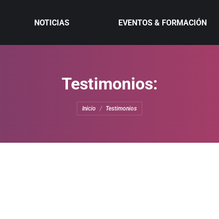
NOTICIAS
EVENTOS & FORMACIÓN
Testimonios:
Estás aquí:
Inicio
Testimonios
orci quis magna iaculis eleifend. Proin a lobortis ante, nec ele
nt elit – habitant morbi tristique senectus!»